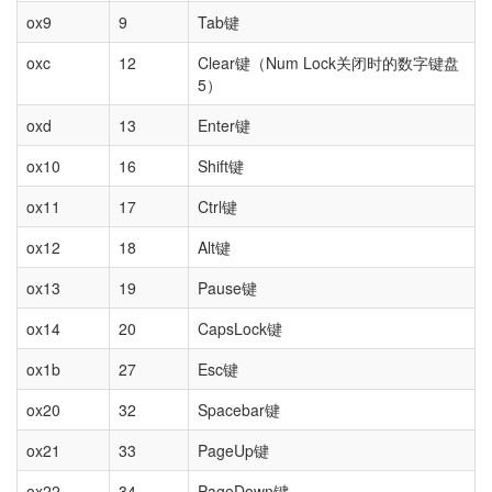
ox9
9
Tab键
oxc
12
Clear键（Num Lock关闭时的数字键盘
5）
oxd
13
Enter键
ox10
16
Shift键
ox11
17
Ctrl键
ox12
18
Alt键
ox13
19
Pause键
ox14
20
CapsLock键
ox1b
27
Esc键
ox20
32
Spacebar键
ox21
33
PageUp键
ox22
34
PageDown键