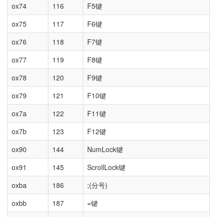
ox74
116
F5键
ox75
117
F6键
ox76
118
F7键
ox77
119
F8键
ox78
120
F9键
ox79
121
F10键
ox7a
122
F11键
ox7b
123
F12键
ox90
144
NumLock键
ox91
145
ScrollLock键
oxba
186
;(分号)
oxbb
187
=键