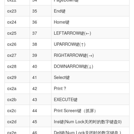
ox23
35
End键
ox24
36
Home键
ox25
37
LEFTARROW键(←)
ox26
38
UPARROW键(↑)
ox27
39
RIGHTARROW键(→)
ox28
40
DOWNARROW键(↓)
ox29
41
Select键
ox2a
42
Print ?
ox2b
43
EXECUTE键
ox2c
44
Print Screen键（抓屏）
ox2d
45
Ins键(Num Lock关闭时的数字键盘0)
ox2e
46
Del键(Num Lock关闭时的数字键盘.)